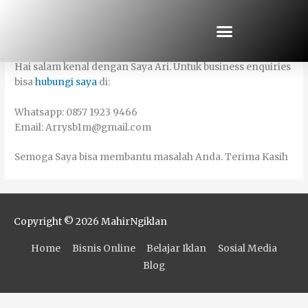
Skip
to
About Me
content
Hai salam kenal dengan Saya Ari. Untuk business enquiries
bisa
hubungi saya
di:
Whatsapp: 0857 1923 9466
Email: Arrysb1m@gmail.com
Semoga Saya bisa membantu masalah Anda. Terima Kasih
Copyright © 2026
MahirNgiklan
Home
Bisnis Online
Belajar Iklan
Sosial Media
Blog