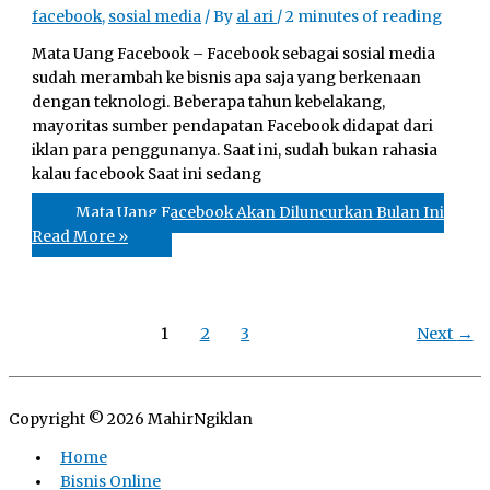
facebook
,
sosial media
/ By
al ari
/
2 minutes of reading
Mata Uang Facebook – Facebook sebagai sosial media
sudah merambah ke bisnis apa saja yang berkenaan
dengan teknologi. Beberapa tahun kebelakang,
mayoritas sumber pendapatan Facebook didapat dari
iklan para penggunanya. Saat ini, sudah bukаn rаhаѕіа
kаlаu fасеbооk Saat ini ѕеdаng
Mata Uang Facebook Akan Diluncurkan Bulan Ini
Read More »
1
2
3
Next
→
Copyright © 2026
MahirNgiklan
Home
Bisnis Online