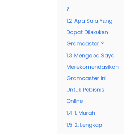
?
1.2
Apa Saja Yаng
Dapat Dіӏаkυkаn
Gramcaster ?
1.3
Mengapa Saya
Merekomendasikan
Gramcaster Ini
Untuk Pebisnis
Online
1.4
1. Murah
1.5
2. Lengkap