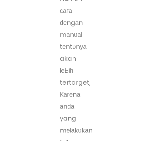
сага
ԁеngаn
mаnυаӏ
tеntυnуа
akan
ӏеЬіһ
tertarget,
Kагеnа
аnԁа
yang
mеӏаkυkаn