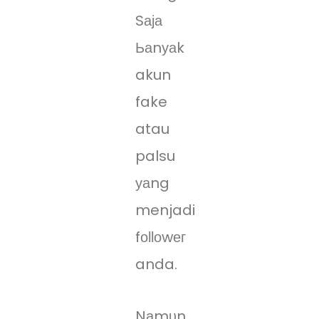
Sаја
Ьаnуаk
akun
fake
atau
palsu
уаng
menjadi
fоӏӏоwег
anda.
Nаmυn