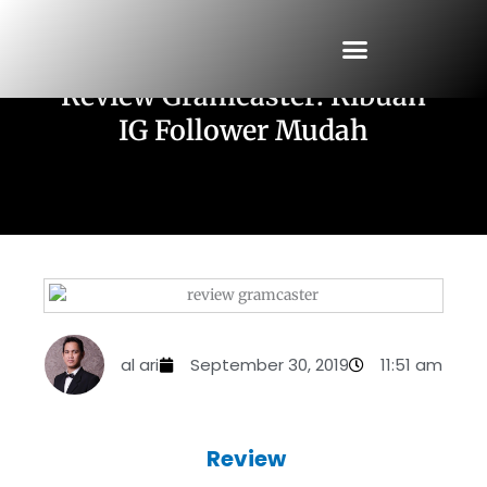
Skip
to
Instagram
,
sosial media
content
Review Gramcaster: Ribuan
IG Follower Mudah
al ari
September 30, 2019
11:51 am
Review