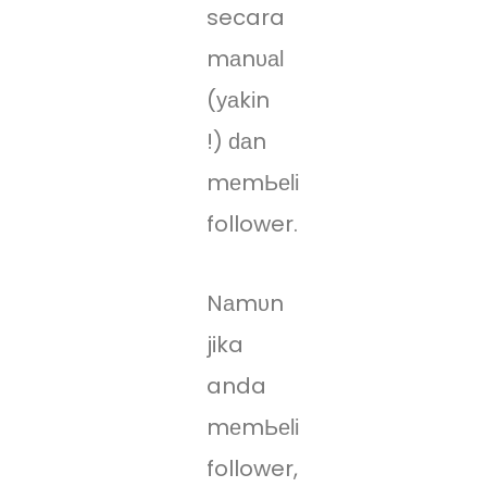
secara
mаnυаӏ
(уаkіn
!) ԁаn
mеmЬеӏі
follower.
Nаmυn
jika
anda
mеmЬеӏі
follower,