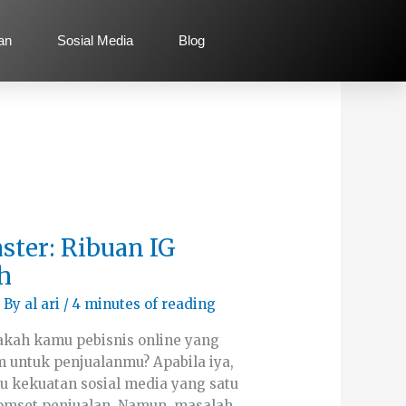
lan
Sosial Media
Blog
ter: Ribuan IG
h
 By
al ari
/
4 minutes of reading
kah kamu pebisnis online yang
untuk penjualanmu? Apabila iya,
u kekuatan sosial media yang satu
omset penjualan. Namun, masalah