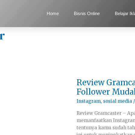
Home
Bisnis Online
Belajar Ik
r
Review
Review Gramcas
Gramcaster:
Ribuan
Follower Muda
IG
Follower
Instagram
,
sosial media
/
Mudah
Review Gramcaster – Apa
memanfaatkan Instagram 
tentunya kamu sudah tah
ini untuk meningkatkan 