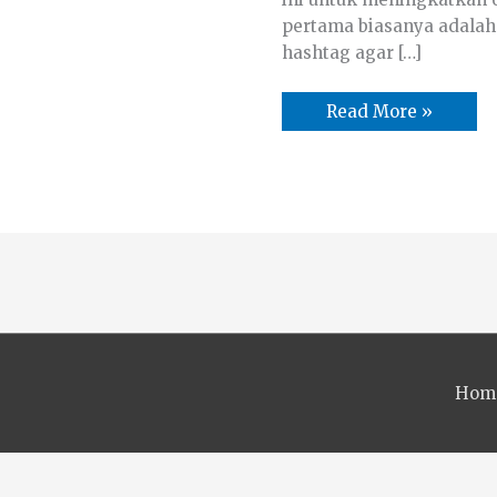
pertama biasanya adalah d
hashtag agar […]
Read More »
Hom