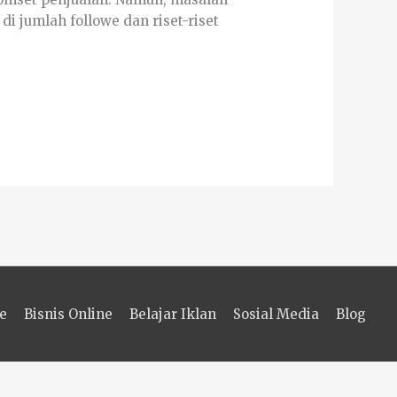
i jumlah followe dan riset-riset
e
Bisnis Online
Belajar Iklan
Sosial Media
Blog