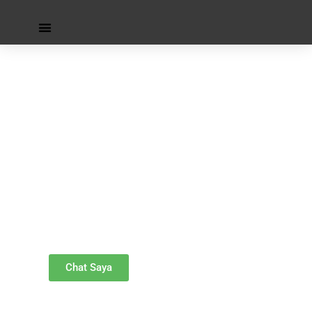
Siap Bantu Tingkatkan Penjualanmu
Dengan Digital Marketing
Yuk sharing dan ngobrol dengan saya, Gratis kok hehe
Chat Saya