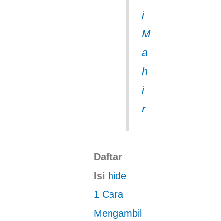
i
M
a
h
i
r
Daftar
Isi
hide
1
Cara
Mengambil