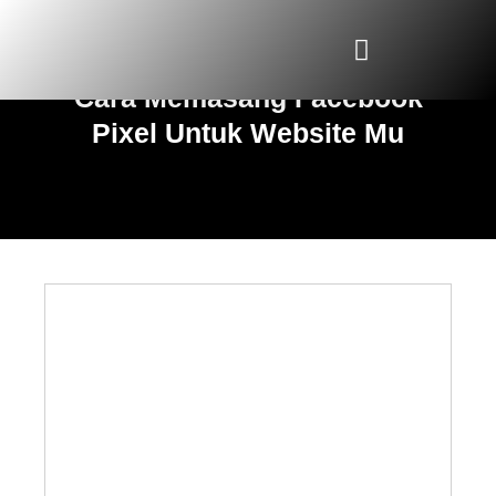
Skip
to
belajar facebook ads
content
Cara Memasang Facebook
Pixel Untuk Website Mu