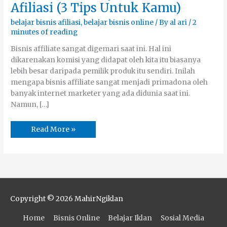
Menjalankan
Afiliasi (3 Tips Untuk Kamu)
Bisnis
Afiliasi
(3
belajar bisnis afiliasi
,
belajar bisnis online
/ By
al ari
/
2
Tips
minutes of reading
Untuk
Kamu)
Bisnis affiliate sangat digemari saat ini. Hal ini
dikarenakan komisi yang didapat oleh kita itu biasanya
lebih besar daripada pemilik produk itu sendiri. Inilah
mengapa bisnis affiliate sangat menjadi primadona oleh
banyak internet marketer yang ada didunia saat ini.
Namun, […]
Read More »
Copyright © 2026
MahirNgiklan
Home
Bisnis Online
Belajar Iklan
Sosial Media