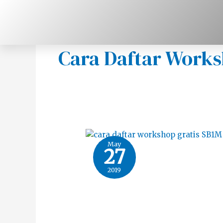
Skip
to
content
Cara Daftar Works
May
27
2019