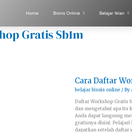
Home
Bisnis Online
Belajar Iklan
hop Gratis Sb1m
Cara
Cara Daftar Wo
Daftar
Workshop
belajar bisnis online
/ By
Gratis
SB1M
Daftar Workshop Gratis 
dan mengetahui apa itu 
Anda dapat langsung men
gratisnya disini: Pelajar
dapatkan setelah daftar 