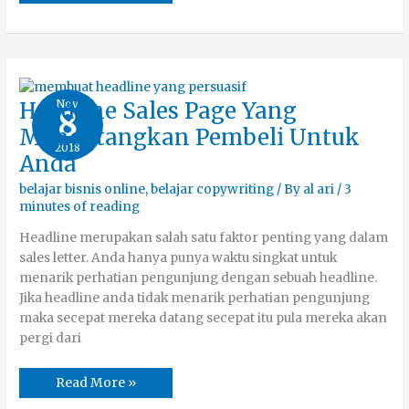
Headline
Nov
Headline Sales Page Yang
8
Sales
Page
Mendatangkan Pembeli Untuk
Yang
2018
Mendatangkan
Anda
Pembeli
Untuk
Anda
belajar bisnis online
,
belajar copywriting
/ By
al ari
/
3
minutes of reading
Headline merupakan salah satu faktor penting yang dalam
sales letter. Anda hanya punya waktu singkat untuk
menarik perhatian pengunjung dengan sebuah headline.
Jika headline anda tidak menarik perhatian pengunjung
maka secepat mereka datang secepat itu pula mereka akan
pergi dari
Read More »