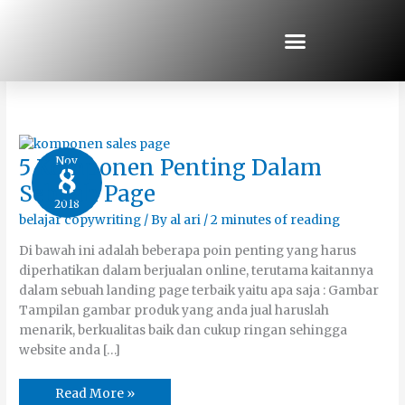
Skip
to
content
Headline Persuasif
5
Nov
5 Komponen Penting Dalam
8
Komponen
Penting
Sebuah Page
Dalam
2018
Sebuah
Page
belajar copywriting
/ By
al ari
/
2 minutes of reading
Di bawah ini adalah beberapa poin penting yang harus
diperhatikan dalam berjualan online, terutama kaitannya
dalam sebuah landing page terbaik yaitu apa saja : Gambar
Tampilan gambar produk yang anda jual haruslah
menarik, berkualitas baik dan cukup ringan sehingga
website anda […]
Read More »