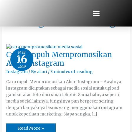
Skip
to
content
Instagram Marketing
Cara
May
Cara Ampuh Mempromosikan
16
Ampuh
Mempromosikan
Akun Instagram
Akun
2019
Instagram
Instagram
/ By
al ari
/
3 minutes of reading
Cara mpuh Mempromosikan Akun Instagram – Awalnya
instagram diciptakan sebagai media sosial untuk upload
gambar atau foto dari smartphone. Sama halnya seperti
media social lainnya, fungsinya pun bergeser seiring
dengan banyaknya bisnis yang menggunakan instagram
untuk keperluan marketing. Siapa sangka, […]
Read More »