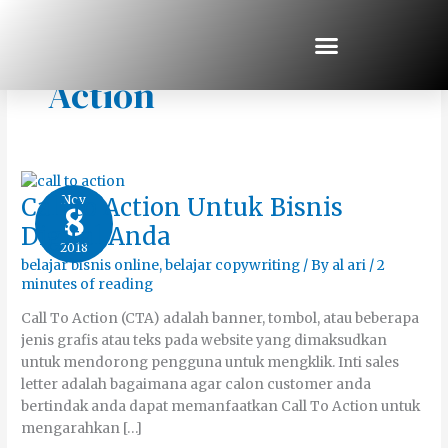
Skip
to
content
Membuat Call To
Action
Call
Nov
Call to Action Untuk Bisnis
8
to
Action
Digital Anda
Untuk
2018
Bisnis
Digital
belajar bisnis online
,
belajar copywriting
/ By
al ari
/
2
Anda
minutes of reading
Call To Action (CTA) adalah banner, tombol, atau beberapa
jenis grafis atau teks pada website yang dimaksudkan
untuk mendorong pengguna untuk mengklik. Inti sales
letter adalah bagaimana agar calon customer anda
bertindak anda dapat memanfaatkan Call To Action untuk
mengarahkan […]