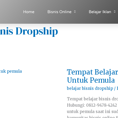
Home
Bisnis Online
Belajar Iklan
nis Dropship
Tempat
Tempat Belajar
Belajar
Bisnis
Untuk Pemula
Dropship
Untuk
belajar bisnis dropship
/ 
Pemula
Tempat belajar bisnis dr
Hubungi: 0812-9478-4242 
untuk pemula saat ini s
komunitas bisnis online