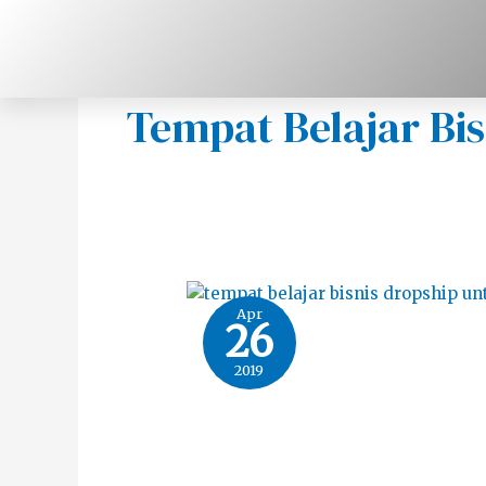
Skip
to
content
Tempat Belajar Bis
Apr
26
2019