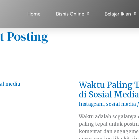
Home
Bisnis Online
Belajar Iklan
t Posting
Waktu
Waktu Paling 
Paling
Tepat
di Sosial Media
Untuk
Posting
Instagram
,
sosial media
/
di
Sosial
Media
Waktu adalah segalanya 
paling tepat untuk postin
komentar dan engagemen
unsur penting jika kita 