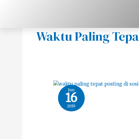
Skip
to
content
Waktu Paling Tepa
Jun
16
2019