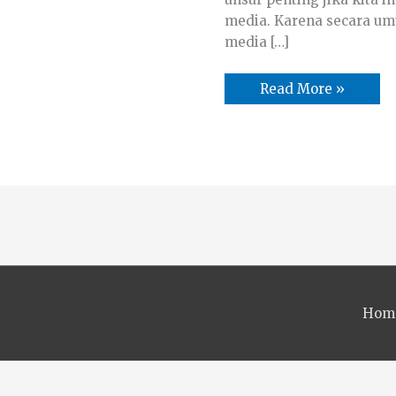
media. Karena secara umu
media […]
Read More »
Hom