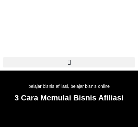
Skip
to
content
belajar bisnis afiliasi
,
belajar bisnis online
3 Cara Memulai Bisnis Afiliasi