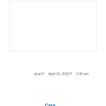
al ari
April 10, 2020
2:40 pm
Cara