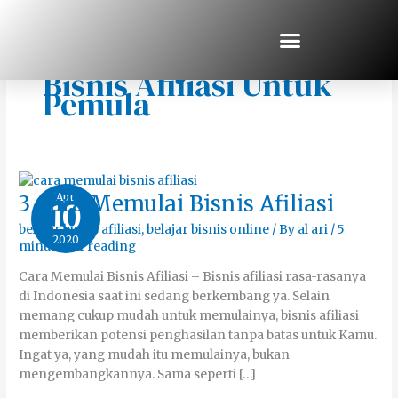
Skip
to
content
Cara Menjalankan
Bisnis Afiliasi Untuk
Pemula
3
Apr
3 Cara Memulai Bisnis Afiliasi
10
Cara
Memulai
belajar bisnis afiliasi
,
belajar bisnis online
/ By
al ari
/
5
Bisnis
2020
Afiliasi
minutes of reading
Cara Memulai Bisnis Afiliasi – Bisnis afiliasi rasa-rasanya
di Indonesia saat ini sedang berkembang ya. Selain
memang cukup mudah untuk memulainya, bisnis afiliasi
memberikan potensi penghasilan tanpa batas untuk Kamu.
Ingat ya, yang mudah itu memulainya, bukan
mengembangkannya. Sama seperti […]