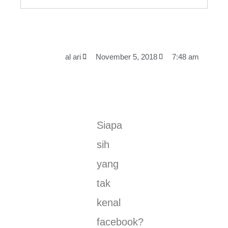
al ari
November 5, 2018
7:48 am
Siapa
sih
yang
tak
kenal
facebook?