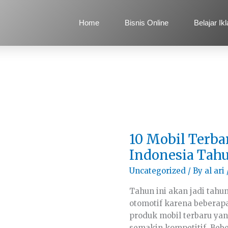
Home
Bisnis Online
Belajar Ik
10
10 Mobil Terba
Mobil
Terbaru
Indonesia Tahu
yang
Hadir
Uncategorized
/ By
al ari
di
Indonesia
Tahun
Tahun ini akan jadi tahu
Ini
otomotif karena beberap
produk mobil terbaru ya
semakin kompetitif. Beb