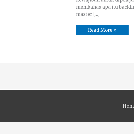
membahas apa itu backli
master […]
Read More »
Hom