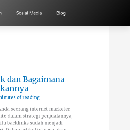
n
Sosial Media
Blog
ink dan Bagaimana
tkannya
minutes of reading
 Anda seorang internet marketer
e dalam strategi penjualannya,
itu backlinks sudah menjadi
i. Dalam artikel ini saya akan