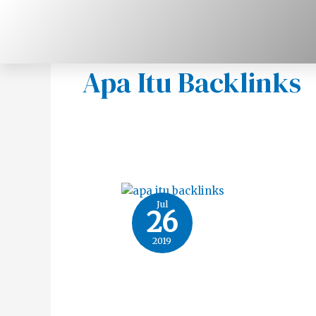
Skip
to
content
Apa Itu Backlinks
Jul
26
2019