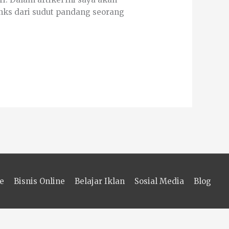
nks dari sudut pandang seorang
e
Bisnis Online
Belajar Iklan
Sosial Media
Blog