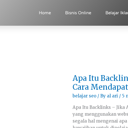
Home
Bisnis Online
Belajar Ikla
Apa
Apa Itu Backl
Itu
Backlink
Cara Mendapa
dan
Bagaimana
belajar seo
/ By
al ari
/
5 
Cara
Mendapatkannya
Apa Itu Backlinks – Jika
yang menggunakan websit
segala hal mengenai apa 
kewajiban untuk dipelajar