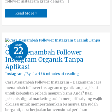
follower instagram gratis dengan […]
Read More »
May
22
Cara
Cara Menambah Follower
Menambah
Follower
2019
Instagram Organik Tanpa
Instagram
Organik
Aplikasi
Tanpa
Aplikasi
Instagram
/ By
al ari
/
6 minutes of reading
Cara Menambah Follower Instagram – Bagaimana cara
menambah follower instagram organik tanpa aplikasi
untuk kebutuhan pribadi maupun bisnis Anda? Bagi
pebisnis, digital marketing sudah menjadi hal yang wajib
dikuasai untuk mempertahankan bisnisnya. Era sudah
berganti, cara berjualan konvensional perlahan