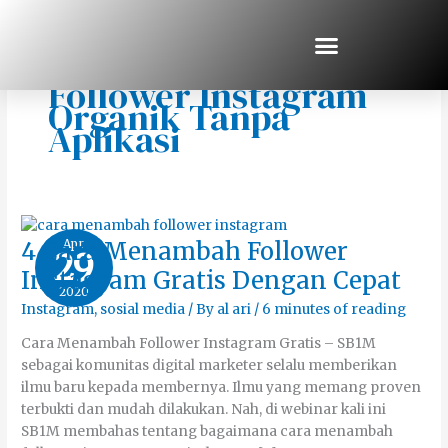
Skip
to
content
Cara Menambah
Follower Instagram
Organik Tanpa
Aplikasi
4
Apr
4 Cara Menambah Follower
29
Cara
Menambah
Instagram Gratis Dengan Cepat
Follower
2020
Instagram
Gratis
Instagram
,
sosial media
/ By
al ari
/
6 minutes of reading
Dengan
Cepat
Cara Menambah Follower Instagram Gratis – SB1M
sebagai komunitas digital marketer selalu memberikan
ilmu baru kepada membernya. Ilmu yang memang proven
terbukti dan mudah dilakukan. Nah, di webinar kali ini
SB1M membahas tentang bagaimana cara menambah