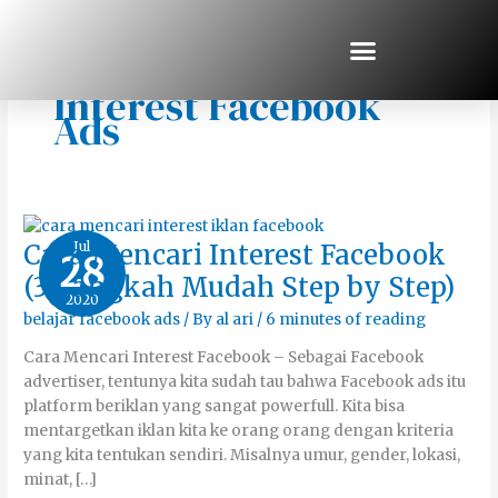
Skip
to
content
Cara Mencari
Interest Facebook
Ads
Cara
Jul
Cara Mencari Interest Facebook
28
Mencari
Interest
(3 Langkah Mudah Step by Step)
Facebook
2020
(3
Langkah
belajar facebook ads
/ By
al ari
/
6 minutes of reading
Mudah
Step
Cara Mencari Interest Facebook – Sebagai Facebook
by
Step)
advertiser, tentunya kita sudah tau bahwa Facebook ads itu
platform beriklan yang sangat powerfull. Kita bisa
mentargetkan iklan kita ke orang orang dengan kriteria
yang kita tentukan sendiri. Misalnya umur, gender, lokasi,
minat, […]