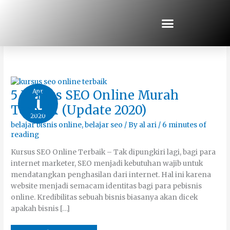
Skip
to
content
Kursus Seo
5
Apr
5 Kursus SEO Online Murah
1
Kursus
SEO
Terbaik (Update 2020)
Online
2020
Murah
Terbaik
belajar bisnis online
,
belajar seo
/ By
al ari
/
6 minutes of
(Update
reading
2020)
Kursus SEO Online Terbaik – Tak dipungkiri lagi, bagi para
internet marketer, SEO menjadi kebutuhan wajib untuk
mendatangkan penghasilan dari internet. Hal ini karena
website menjadi semacam identitas bagi para pebisnis
online. Kredibilitas sebuah bisnis biasanya akan dicek
apakah bisnis […]