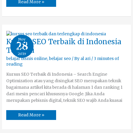
Read More »
Kursus
Nov
Kursus SEO Terbaik di Indonesia
28
SEO
Terbaik
Terbaru
di
2019
Indonesia
Terbaru
belajar bisnis online
,
belajar seo
/ By
al ari
/
3 minutes of
reading
Kursus SEO Terbaik di Indonesia – Search Engine
Optimization atau yang disingkat SEO merupakan teknik
bagaimana artikel kita berada di halaman 1 dan ranking 1
dari mesin pencari khususnya Google. Jika Anda
merupakan pebisnis digital, teknik SEO wajib Anda kuasai
Read More »