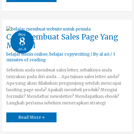
Cara
Nov
Cara Membuat Sales Page Yang
8
Membuat
Sales
Menjual
Page
2018
Yang
Menjual
belajar bisnis online
,
belajar copywriting
/ By
al ari
/
3
minutes of reading
Sebelum anda membuat sales letter, sebaiknya anda
tanyakan pada diri anda…. Apa tujuan sales letter anda?
Apa yang akan dilakukan pengunjung setelah mencapai
landing page anda? Apakah membeli produk? Mengisi
formulir? Mendaftar newsletter? Mendapatkan ebook?
Langkah pertama sebelum menerapkan strategi
Read More »