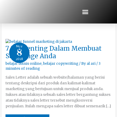
Skip
to
content
Membuat Headline
7
Nov
7 Hal Penting Dalam Membuat
8
Hal
Penting
Sales Page Anda
Dalam
2018
Membuat
Sales
belajar bisnis online
,
belajar copywriting
/ By
al ari
/
3
Page
minutes of reading
Anda
Sales Letter adalah sebuah website/halaman yang berisi
tentang deskripsi dari produk dan kalimat-kalimat
marketing yang bertujuan untuk menjual produk anda.
Sukses atau tidaknya sebuah sales letter bergantung sukses
atau tidaknya sales letter tersebut mengkonversi
penjualan. Itulah mengapa sales letter dibuat semenarik […]