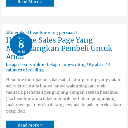
Read More »
Headline
Nov
Headline Sales Page Yang
8
Sales
Page
Mendatangkan Pembeli Untuk
Yang
2018
Mendatangkan
Anda
Pembeli
Untuk
Anda
belajar bisnis online
,
belajar copywriting
/ By
al ari
/
3
minutes of reading
Headline merupakan salah satu faktor penting yang dalam
sales letter. Anda hanya punya waktu singkat untuk
menarik perhatian pengunjung dengan sebuah headline.
Jika headline anda tidak menarik perhatian pengunjung
maka secepat mereka datang secepat itu pula mereka akan
pergi dari
Read More »