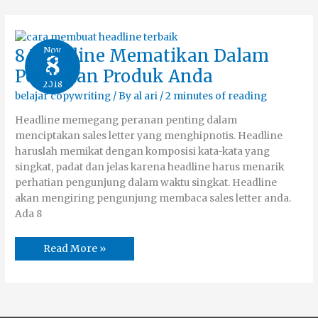
8
Nov
8 Headline Mematikan Dalam
8
Headline
Mematikan
Penjualan Produk Anda
Dalam
2018
Penjualan
Produk
belajar copywriting
/ By
al ari
/
2 minutes of reading
Anda
Headline memegang peranan penting dalam
menciptakan sales letter yang menghipnotis. Headline
haruslah memikat dengan komposisi kata-kata yang
singkat, padat dan jelas karena headline harus menarik
perhatian pengunjung dalam waktu singkat. Headline
akan mengiring pengunjung membaca sales letter anda.
Ada 8
Read More »