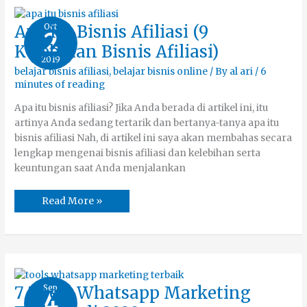
Apa
Oct
Apa Itu Bisnis Afiliasi (9
2
Itu
Bisnis
Kelebihan Bisnis Afiliasi)
Afiliasi
2019
(9
Kelebihan
belajar bisnis afiliasi
,
belajar bisnis online
/ By
al ari
/
6
Bisnis
minutes of reading
Afiliasi)
Apa itu bisnis afiliasi? Jika Anda berada di artikel ini, itu
artinya Anda sedang tertarik dan bertanya-tanya apa itu
bisnis afiliasi Nah, di artikel ini saya akan membahas secara
lengkap mengenai bisnis afiliasi dan kelebihan serta
keuntungan saat Anda menjalankan
Read More »
7
Sep
7 Tools Whatsapp Marketing
4
Tools
Whatsapp