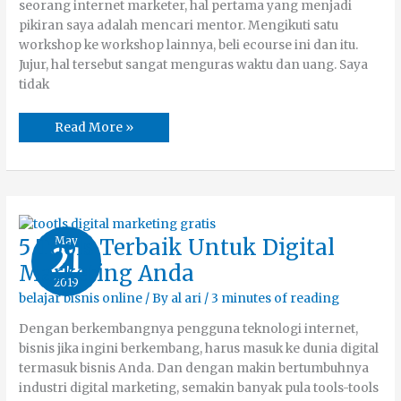
seorang internet marketer, hal pertama yang menjadi
pikiran saya adalah mencari mentor. Mengikuti satu
workshop ke workshop lainnya, beli ecourse ini dan itu.
Jujur, hal tersebut sangat menguras waktu dan uang. Saya
tidak
Read More »
5
May
5 Tools Terbaik Untuk Digital
21
Tools
Terbaik
Marketing Anda
Untuk
2019
Digital
Marketing
belajar bisnis online
/ By
al ari
/
3 minutes of reading
Anda
Dengan berkembangnya pengguna teknologi internet,
bisnis jika ingini berkembang, harus masuk ke dunia digital
termasuk bisnis Anda. Dan dengan makin bertumbuhnya
industri digital marketing, semakin banyak pula tools-tools