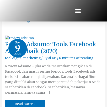
Skip
to
content
Belajar Bisnis Online
Review
Nov
Review Adsumo: Tools Facebook
9
Adsumo:
Tools
Ads Terbaik (2020)
Facebook
2020
Ads
Terbaik
tool digital marketing
/ By
al ari
/
6 minutes of reading
(2020)
Review Adsumo – Jika Anda merupakan pengiklan di
Facebook dan masih sering boncos, tools Facebook ads
terbaik ini akan menjadi jawaban. Karena berbagai fitur
yang dimiliki akan sangat mempermudah pekerjaan Anda
saat beriklan di Facebook. Saat beriklan, biasanya
permasalahannya cuma […]
Read More »