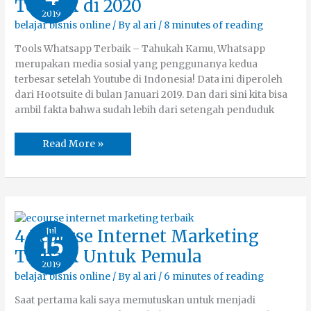
Terbaik di 2020
Marketing
2019
Terbaik
di
belajar bisnis online
/ By
al ari
/
8 minutes of reading
2020
Tools Whatsapp Terbaik – Tahukah Kamu, Whatsapp
merupakan media sosial yang penggunanya kedua
terbesar setelah Youtube di Indonesia! Data ini diperoleh
dari Hootsuite di bulan Januari 2019. Dan dari sini kita bisa
ambil fakta bahwa sudah lebih dari setengah penduduk
Read More »
4
Jul
4 Ecourse Internet Marketing
15
Ecourse
Internet
Terbaik Untuk Pemula
Marketing
2019
Terbaik
Untuk
belajar bisnis online
/ By
al ari
/
6 minutes of reading
Pemula
Saat pertama kali saya memutuskan untuk menjadi