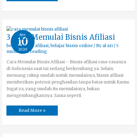
3
Apr
3 Cara Memulai Bisnis Afiliasi
10
Cara
Memulai
belajar bisnis afiliasi
,
belajar bisnis online
/ By
al ari
/
5
Bisnis
2020
Afiliasi
minutes of reading
Cara Memulai Bisnis Afiliasi – Bisnis afiliasi rasa-rasanya
di Indonesia saat ini sedang berkembang ya. Selain
memang cukup mudah untuk memulainya, bisnis afiliasi
memberikan potensi penghasilan tanpa batas untuk Kamu.
Ingat ya, yang mudah itu memulainya, bukan
mengembangkannya. Sama seperti
Read More »