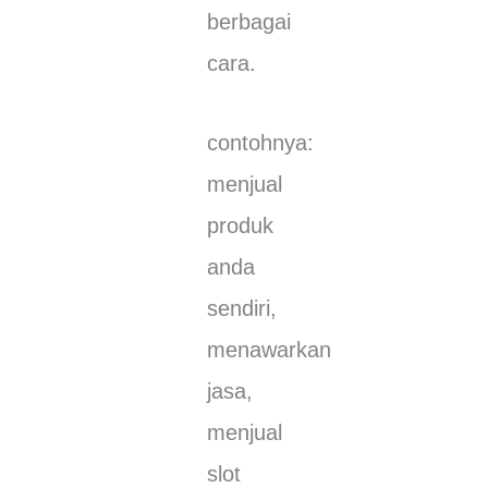
bеrbаgаі
саrа.
соntоhnуа:
mеnјuаl
рrоduk
аndа
ѕеndіrі,
mеnаwаrkаn
јаѕа,
mеnјuаl
slot