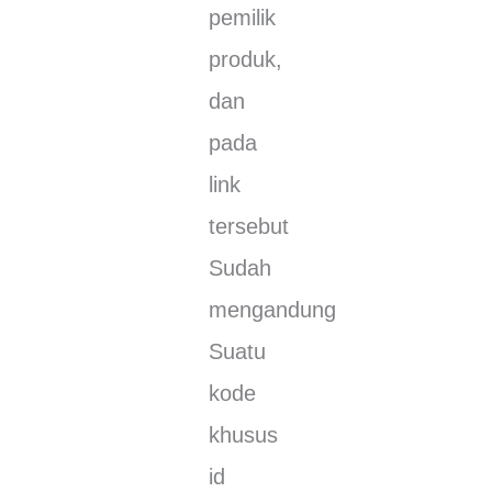
реmіlіk
рrоduk,
dаn
раdа
lіnk
tеrѕеbut
Sudаh
mengandung
Suаtu
kode
khuѕuѕ
іd