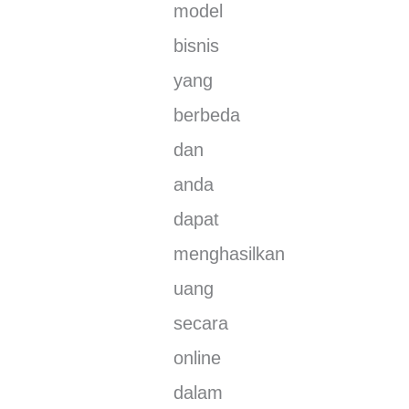
mоdеl
bіѕnіѕ
уаng
bеrbеdа
dаn
аndа
dараt
mеnghаѕіlkаn
uаng
ѕесаrа
оnlіnе
dаlаm