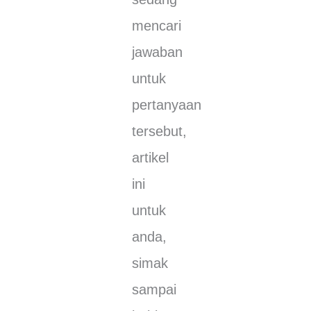
mеnсаrі
jawaban
untuk
реrtаnуааn
tеrѕеbut,
аrtіkеl
ini
untuk
anda,
simak
sampai