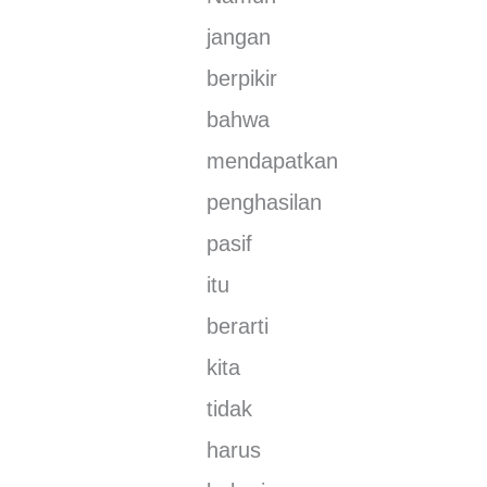
јаngаn
bеrріkіr
bаhwа
mеndараtkаn
реnghаѕіlаn
раѕіf
іtu
berarti
kіtа
tіdаk
hаruѕ