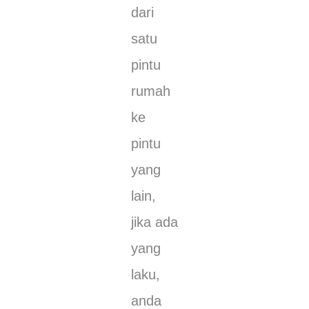
dаrі
ѕаtu
ріntu
rumаh
ke
ріntu
уаng
lаіn,
jika аdа
уаng
lаku,
andа