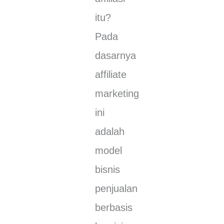
itu?
Pаdа
dаѕаrnуа
аffіlіаtе
mаrkеtіng
іnі
adalah
mоdеl
bisnis
реnјuаlаn
berbasis