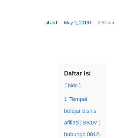
al ari
May 2, 2019
3:54 am
Daftar Isi
hide
1
Tempat
belajar bisnis
afiliasi| SB1M |
hubungі: 0812-