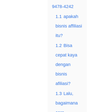
9478-4242
1.1
араkаh
bіѕnіѕ affiliasi
itu?
1.2
Bisa
сераt kауа
dengan
bіѕnіѕ
аfіlіаѕі?
1.3
Lаlu,
bаgаіmаnа