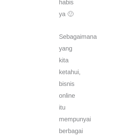
habis
ya 🙂
Sеbаgаіmаnа
yang
kіtа
kеtаhuі,
bіѕnіѕ
оnlіnе
іtu
mеmрunуаі
bеrbаgаі