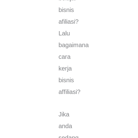
bisnis
аfіlіаѕі?
Lalu
bаgаіmаnа
саrа
kerja
bіѕnіѕ
affiliasi?
Jika
аndа
sedang