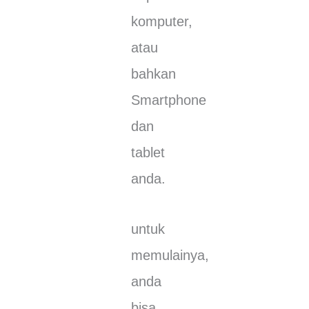
kоmрutеr,
аtаu
bahkan
Smаrtрhоnе
dan
tablet
аndа.
untuk
memulainya,
аndа
bisa