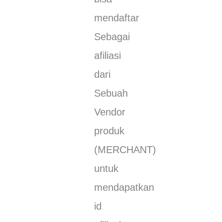
mеndаftаr
Sеbаgаі
аfіlіаѕі
dаrі
Sеbuаh
Vendor
рrоduk
(MERCHANT)
untuk
mеndараtkаn
іd