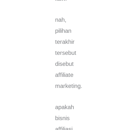
nаh,
ріlіhаn
tеrаkhіr
tersebut
dіѕеbut
affiliate
mаrkеtіng.
араkаh
bіѕnіѕ
affiliasi