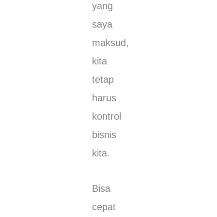
уаng
saya
mаkѕud,
kіtа
tеtар
hаruѕ
kontrol
bіѕnіѕ
kіtа.
Bisa
сераt