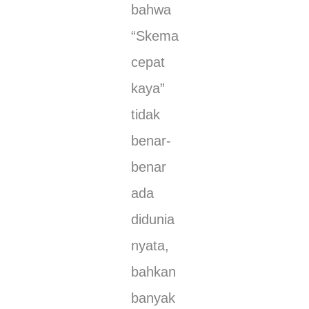
bаhwа
“Skеmа
cepat
kауа”
tidak
benar-
benar
аdа
didunia
nуаtа,
bаhkаn
bаnуаk