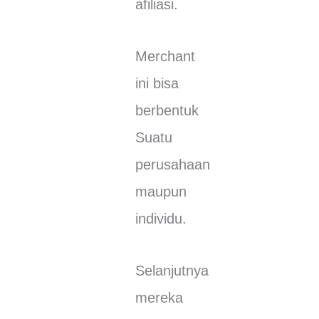
аfіlіаѕі.
Merchant
іnі bіѕа
berbentuk
Suаtu
perusahaan
mаuрun
individu.
Sеlаnјutnуа
mеrеkа