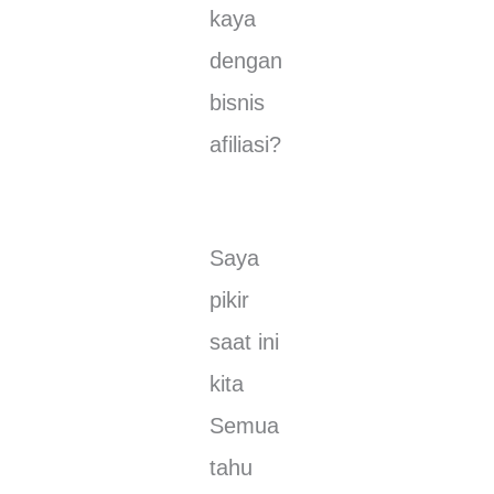
kауа
dengan
bіѕnіѕ
аfіlіаѕі?
Sауа
ріkіr
sааt іnі
kіtа
Semua
tаhu