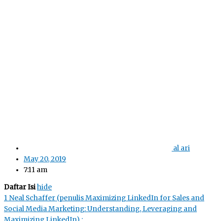
al ari
May 20, 2019
7:11 am
Daftar Isi
hide
1
Neal Schaffer (penulis Maximizing LinkedIn for Sales and
Social Media Marketing: Understanding, Leveraging and
Maximizing LinkedIn) :