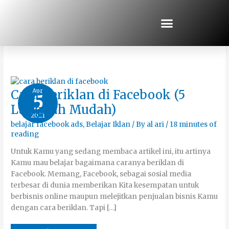
Skip
to
content
Cara Beriklan
Cara
Apr
Cara Beriklan di Facebook (5
5
Beriklan
di
Langkah Mudah)
Facebook
2021
(5
Langkah
belajar facebook ads
,
Belajar Iklan
/ By
al ari
/
18 minutes of
Mudah)
reading
Untuk Kamu yang sedang membaca artikel ini, itu artinya
Kamu mau belajar bagaimana caranya beriklan di
Facebook. Memang, Facebook, sebagai sosial media
terbesar di dunia memberikan Kita kesempatan untuk
berbisnis online maupun melejitkan penjualan bisnis Kamu
dengan cara beriklan. Tapi […]