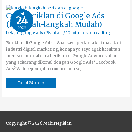
Cara
Jul
Cara Beriklan di Google Ads
24
Beriklan
di
(Langkah-langkah Mudah)
Google
2020
Ads
(Langkah-
belajar google ads
/ By
al ari
/
10 minutes of reading
langkah
Mudah)
Beriklan di Google Ads – Saat saya pertama kali masuk di
industri digital marketing, kenapa ya saya agak kesulitan
mencari tutorial cara beriklan di Google Adwords atau
yang sekarang dikenal dengan Google Ads? Facebook
Ads? Wah bejibun, dari mulai ecourse,
Read More »
Copyright © 2026
MahirNgiklan