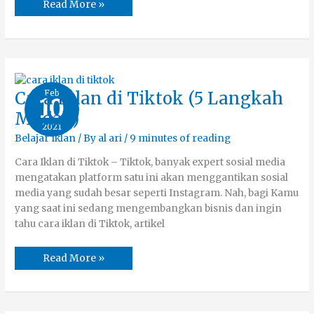
Read More »
Cara
Feb
Cara Iklan di Tiktok (5 Langkah
10
Iklan
di
Mudah)
Tiktok
2021
(5
Langkah
Belajar Iklan
/ By
al ari
/
9 minutes of reading
Mudah)
Cara Iklan di Tiktok – Tiktok, banyak expert sosial media
mengatakan platform satu ini akan menggantikan sosial
media yang sudah besar seperti Instagram. Nah, bagi Kamu
yang saat ini sedang mengembangkan bisnis dan ingin
tahu cara iklan di Tiktok, artikel
Read More »