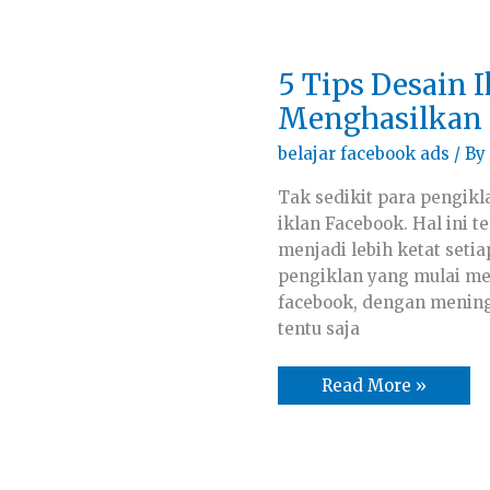
5
5 Tips Desain 
Tips
Desain
Menghasilkan
Iklan
Facebook
belajar facebook ads
/ By
Yang
Menghasilkan
Tak sedikit para pengikl
iklan Facebook. Hal ini 
menjadi lebih ketat seti
pengiklan yang mulai me
facebook, dengan mening
tentu saja
Read More »