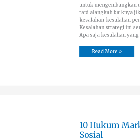
untuk mengembangkan usa
tapi alangkah baiknya ji
kesalahan-kesalahan pen
Kesalahan strategi ini s
Apa saja kesalahan yang
Read More »
10
10 Hukum Mark
Hukum
Marketing
Sosial
di