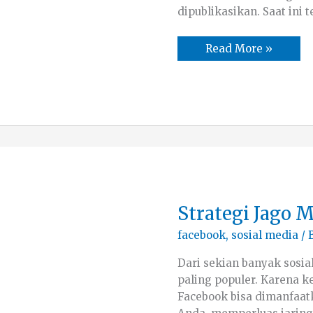
dipublikasikan. Saat ini t
Read More »
Strategi
Strategi Jago 
Jago
Marketing
facebook
,
sosial media
/ 
di
Facebook
Dari sekian banyak sosia
paling populer. Karena k
Facebook bisa dimanfaa