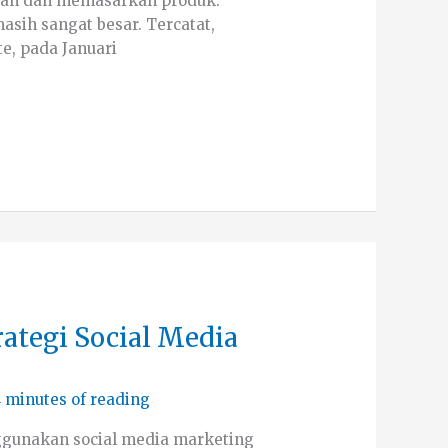
gan dan memasarkan produk.
asih sangat besar. Tercatat,
e, pada Januari
rategi Social Media
 minutes of reading
ggunakan social media marketing