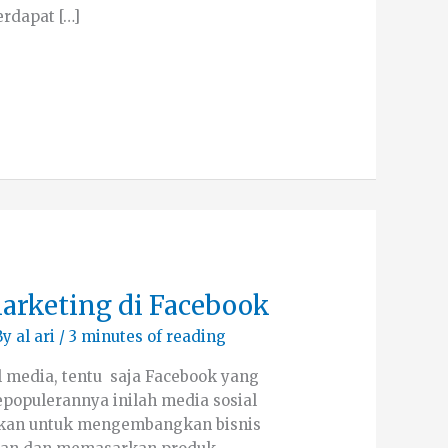
erdapat […]
Marketing di Facebook
By
al ari
/
3 minutes of reading
l media, tentu saja Facebook yang
epopulerannya inilah media sosial
tkan untuk mengembangkan bisnis