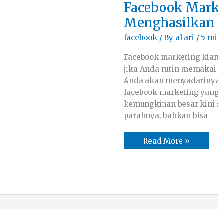
Facebook
Facebook Marke
Marketing:
5
Menghasilkan
Tips
Yang
facebook
/ By
al ari
/
5 mi
Menghasilkan
Facebook marketing kian
jika Anda rutin memakai 
Anda akan menyadariny
facebook marketing yang
kemungkinan besar kini s
parahnya, bahkan bisa
Read More »