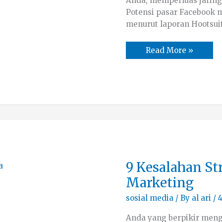
Anda, memperluas jarin
Potensi pasar Facebook m
menurut laporan Hootsuit
Read More »
9
9 Kesalahan St
Kesalahan
Strategi
Marketing
Social
Media
sosial media
/ By
al ari
/
4
Marketing
Anda yang berpikir men