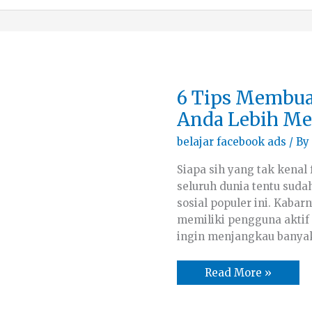
6
6 Tips Membua
Tips
Membuat
Anda Lebih Me
Iklan
Facebook
belajar facebook ads
/ By
Anda
Lebih
Menarik
Siapa sih yang tak kenal
seluruh dunia tentu sudah
sosial populer ini. Kabar
memiliki pengguna aktif 
ingin menjangkau banya
Read More »