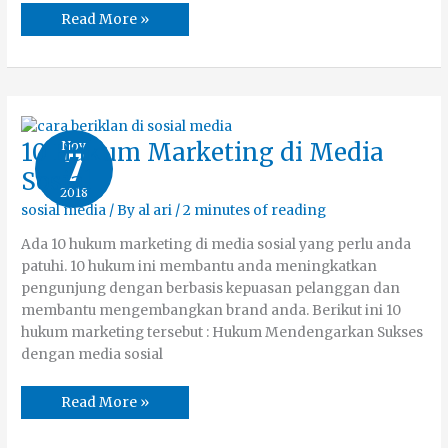
Read More »
10
Nov
10 Hukum Marketing di Media
7
Hukum
Marketing
Sosial
di
2018
Media
Sosial
sosial media
/ By
al ari
/
2 minutes of reading
Ada 10 hukum marketing di media sosial yang perlu anda
patuhi. 10 hukum ini membantu anda meningkatkan
pengunjung dengan berbasis kepuasan pelanggan dan
membantu mengembangkan brand anda. Berikut ini 10
hukum marketing tersebut : Hukum Mendengarkan Sukses
dengan media sosial
Read More »