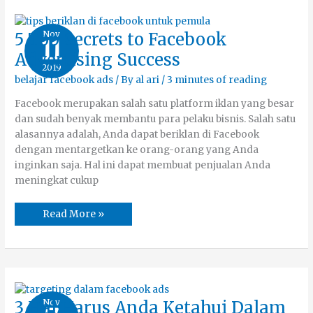
5
Nov
5 Top Secrets to Facebook
11
Top
Secrets
Advertising Success
to
2019
Facebook
Advertising
belajar facebook ads
/ By
al ari
/
3 minutes of reading
Success
Facebook merupakan salah satu platform iklan yang besar
dan sudah benyak membantu para pelaku bisnis. Salah satu
alasannya adalah, Anda dapat beriklan di Facebook
dengan mentargetkan ke orang-orang yang Anda
inginkan saja. Hal ini dapat membuat penjualan Anda
meningkat cukup
Read More »
3
Nov
3 Hal Harus Anda Ketahui Dalam
Hal