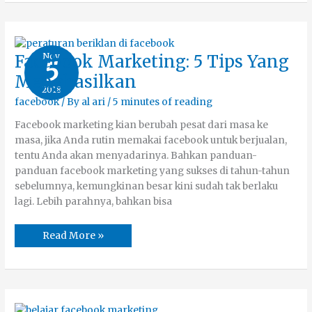
Facebook
Nov
Facebook Marketing: 5 Tips Yang
5
Marketing:
5
Menghasilkan
Tips
2018
Yang
Menghasilkan
facebook
/ By
al ari
/
5 minutes of reading
Facebook marketing kian berubah pesat dari masa ke
masa, jika Anda rutin memakai facebook untuk berjualan,
tentu Anda akan menyadarinya. Bahkan panduan-
panduan facebook marketing yang sukses di tahun-tahun
sebelumnya, kemungkinan besar kini sudah tak berlaku
lagi. Lebih parahnya, bahkan bisa
Read More »