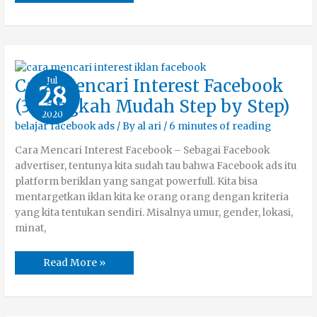
Cara
Jul
Cara Mencari Interest Facebook
28
Mencari
Interest
(3 Langkah Mudah Step by Step)
Facebook
2020
(3
Langkah
belajar facebook ads
/ By
al ari
/
6 minutes of reading
Mudah
Step
Cara Mencari Interest Facebook – Sebagai Facebook
by
Step)
advertiser, tentunya kita sudah tau bahwa Facebook ads itu
platform beriklan yang sangat powerfull. Kita bisa
mentargetkan iklan kita ke orang orang dengan kriteria
yang kita tentukan sendiri. Misalnya umur, gender, lokasi,
minat,
Read More »