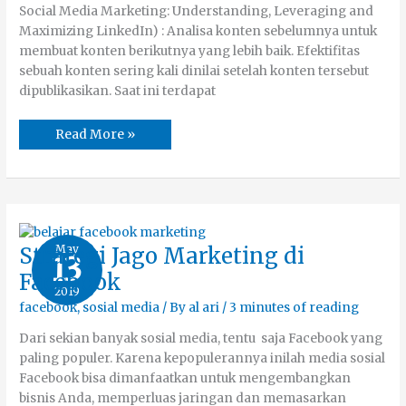
Social Media Marketing: Understanding, Leveraging and
Maximizing LinkedIn) : Analisa konten sebelumnya untuk
membuat konten berikutnya yang lebih baik. Efektifitas
sebuah konten sering kali dinilai setelah konten tersebut
dipublikasikan. Saat ini terdapat
Read More »
Strategi
May
Strategi Jago Marketing di
13
Jago
Marketing
Facebook
di
2019
Facebook
facebook
,
sosial media
/ By
al ari
/
3 minutes of reading
Dari sekian banyak sosial media, tentu saja Facebook yang
paling populer. Karena kepopulerannya inilah media sosial
Facebook bisa dimanfaatkan untuk mengembangkan
bisnis Anda, memperluas jaringan dan memasarkan