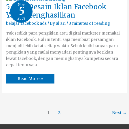
5
Nov
5 Tips Desain Iklan Facebook
5
Tips
Desain
Yang Menghasilkan
Iklan
2018
Facebook
Yang
belajar facebook ads
/ By
al ari
/
3 minutes of reading
Menghasilkan
Tak sedikit para pengiklan atau digital marketer memakai
iklan Facebook. Hal ini tentu saja membuat persaingan
menjadi lebih ketat setiap waktu. Sebab lebih banyak para
pengiklan yang mulai menyadari pentingnya beriklan
lewat facebook, dengan meningkatnya kompetisi secara
cepat tentu saja
Read More »
1
2
Next
→