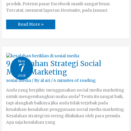
produk. Potensi pasar Facebook masih sangat besar.
Tercatat, menurut laporan Hootsuite, pada Januari
Read More »
9
Nov
9 Kesalahan Strategi Social
7
Kesalahan
Strategi
Media Marketing
Social
2018
Media
Marketing
sosial media
/ By
al ari
/
4 minutes of reading
Anda yang berpikir menggunakan social media marketing
untuk mengembangkan usaha anda? Tentu itu sangat baik,
tapi alangkah baiknya jika anda tidak terjebak pada
kesalahan-kesalahan penggunaan social media marketing.
Kesalahan strategi ini sering dilakukan oleh para pemula.
Apa saja kesalahan yang