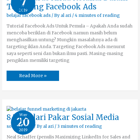
7
Harus
Targeting Facebook Ads
Anda
2019
Ketahui
Dalam
belajar facebook ads
/ By
al ari
/
4 minutes of reading
Targeting
Facebook
Tutorial Facebook Ads Untuk Pemula – Apakah Anda sudah
Ads
mencoba beriklan di Facebook namun masih belum
menghasilkan untung? Mungkin masalahnya ada di
targeting iklan Anda. Targeting Facebook Ads menurut
saya seperti seni dan bukan ilmu pasti. Masing-masing
pengiklan memiliki targeting
Read More »
8
May
8 Tips dari Pakar Sosial Media
20
Tips
dari
sosial media
/ By
al ari
/
3 minutes of reading
Pakar
2019
Sosial
Media
Neal Schaffer (penulis Maximizing LinkedIn for Sales and