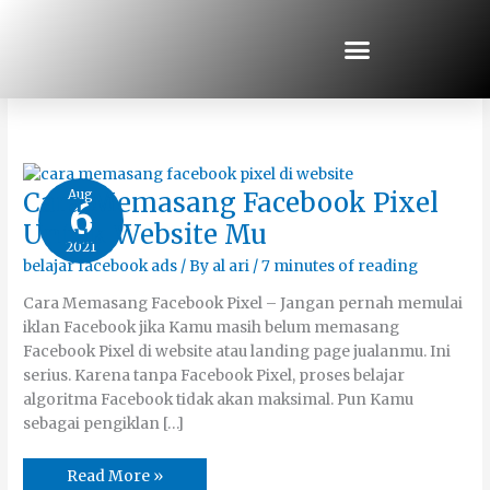
Skip
to
content
Facebook Ads
Cara
Aug
Cara Memasang Facebook Pixel
6
Memasang
Facebook
Untuk Website Mu
Pixel
2021
Untuk
Website
belajar facebook ads
/ By
al ari
/
7 minutes of reading
Mu
Cara Memasang Facebook Pixel – Jangan pernah memulai
iklan Facebook jika Kamu masih belum memasang
Facebook Pixel di website atau landing page jualanmu. Ini
serius. Karena tanpa Facebook Pixel, proses belajar
algoritma Facebook tidak akan maksimal. Pun Kamu
sebagai pengiklan […]
Read More »